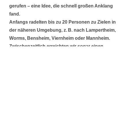
gerufen – eine Idee, die schnell großen Anklang
fand.
Anfangs radelten bis zu 20 Personen zu Zielen in
der näheren Umgebung, z. B. nach Lampertheim,
Worms, Bensheim, Viernheim oder Mannheim.
Zwischenzeitlich erreichten wir sogar einen
Rekord von 44 Teilnehmenden!
Heute ist ein fester Kern von etwa 15–20
Radlerinnen und Radlern regelmäßig dabei – viele
davon mit E-Bike. Unsere Touren sind für alle
Interessierten offen – ganz gleich, ob
Vereinsmitglied oder nicht.
Interesse oder Fragen?
Dann einfach mittwochs zur Riedhalle kommen